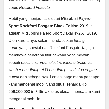
4×2 AT 2019 yang ditambahkan aksesoris dan tuning
audio Rockford Fosgate
Mobil yang menjadi basis dari
Mitsubisi Pajero
Sport Rockford Fosgate Black Edition 2019
ini
adalah Mitsubishi Pajero Sport Dakar 4×2 AT 2019.
Oleh karenanya, selain mendapatkan
tuning
audio
yang spesial dari Rockford Fosgate, ia juga
membawa beberapa fitur bawaan yang mewah
seperti
electric sunroof
,
electric parking brake
,
jet
washer headlamp
, HID
headlamp
,
start stop engine
button
dan sebagainya. Lantas, bagaimana pendapat
kami mengenai mobil yang dijual seharga Rp
559,500,000 ini? Simak terus ulasan mendalam kami
mengenai mobil ini.