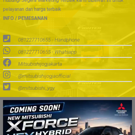
Hubungi Segera Marketing Terbaik kami dibawah ini untuk
pelayanan dan harga terbaik
INFO / PEMESANAN
081227710655 - Handphone
081227710655 - Whatsapp
Mitsubishijogjakarta
@mitsubishijogjaofficial
@mitsubishi_ygy